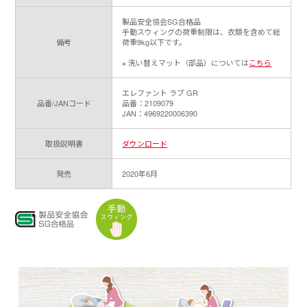
製品安全協会SG合格品
手動スウィングの荷重制限は、衣類を含めて総
備考
荷重9kg以下です。
※ 洗い替えマット（部品）については
こちら
エレファント ラブ GR
品番/JANコード
品番：2109079
JAN：4969220006390
取扱説明書
ダウンロード
発売
2020年6月