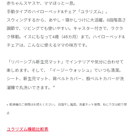
赤ちゃんスヤスヤ、ママほっと一息。
手動タイプのハイローベッド&チェア「ユラリズム」。
スウィングするから、あやし・寝かしつけに大活躍。6段階高さ
調節で、リビングでも使いやすい。キャスター付きで、ラクラ
ク移動。イスにもなって4歳（48カ月）まで。ハイローベッド&
チェアは、こんなに使えるママの味方です。
「リバーシブル新生児マット」でインテリアや気分に合わせて
楽しめます。そして、「イージーウォッシュ」でいつも清潔。
シート、新生児マット、肩ベルトカバー、股ベルトカバーが洗
※
濯機で丸洗いできます。
※ 乾燥機のご使用はお控えください。 日陰干し推奨。洗濯ネット使用、ねじり又は絞り禁
止
ユラリズム機能比較表