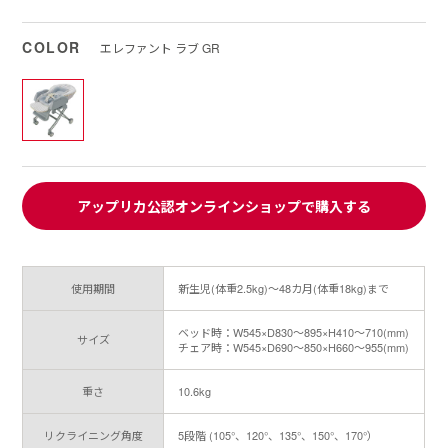
COLOR
エレファント ラブ GR
アップリカ公認オンラインショップで購入する
使用期間
新生児(体重2.5kg)～48カ月(体重18kg)まで
ベッド時：W545×D830～895×H410～710(mm)
サイズ
チェア時：W545×D690～850×H660～955(mm)
重さ
10.6kg
リクライニング角度
5段階 (105°、120°、135°、150°、170°）