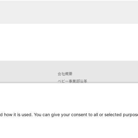
会社概要
ベビー事業部沿革
店舗情報
安全なご使用に関するお知らせ
取扱説明書ダウンロード
販売終了製品
d how it is used. You can give your consent to all or selected purpos
安全にお使いいただくために