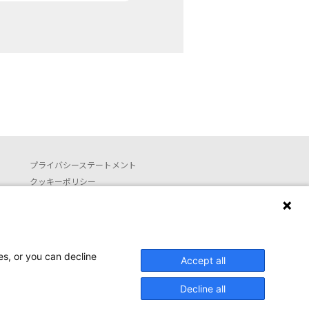
プライバシーステートメント
クッキーポリシー
利用約款
お問い合わせ
Launguage setting
es, or you can decline
Accept all
日本語
English (translated by machine)
Decline all