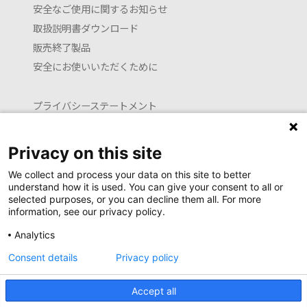
安全なご使用に関するお知らせ
取扱説明書ダウンロード
販売終了製品
安全にお使いいただくために
プライバシーステートメント
クッキーポリシー
利用約款
Privacy on this site
お問い合わせ
We collect and process your data on this site to better
understand how it is used. You can give your consent to all or
selected purposes, or you can decline them all. For more
information, see our privacy policy.
Launguage setting
Analytics
日本語
English (translated by machine)
Consent details
Privacy policy
Copyright Newell Brands Japan G.K. all rights reserved.
Accept all