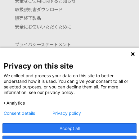
安全なご使用に関するお知らせ
取扱説明書ダウンロード
販売終了製品
安全にお使いいただくために
プライバシーステートメント
クッキーポリシー
利用約款
Privacy on this site
お問い合わせ
We collect and process your data on this site to better
understand how it is used. You can give your consent to all or
selected purposes, or you can decline them all. For more
information, see our privacy policy.
Launguage setting
Analytics
日本語
English (translated by machine)
Consent details
Privacy policy
Copyright Newell Brands Japan G.K. all rights reserved.
Accept all