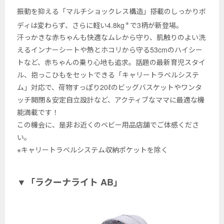
振動を抑える「マルチショックレス構造」搭載のしっかりボ
※
ディは変わらず、さらに軽い4.8kg
で3柄が新登場。
汗っかきな赤ちゃんも快適なムレから守り、肌触りのよい洗
えるインナーシートや熱とホコリから守る53cmのハイシー
トなど、赤ちゃんの乗り心地も追求。話題の最新育児スタイ
ル、抱っこひもをセットできる「キャリートラベルシステ
ム」対応で、荷物すっぽり20ℓのビッグバスケットやワンタ
ッチ開閉＆安定自立設計など、アクティブなママに最適な機
能満載です！
この機会に、是非お近くのベビー用品店舗でご体感くださ
い。
※キャリートラベルシステム収納ポケットを除く
▼「ラクーナライト AB」