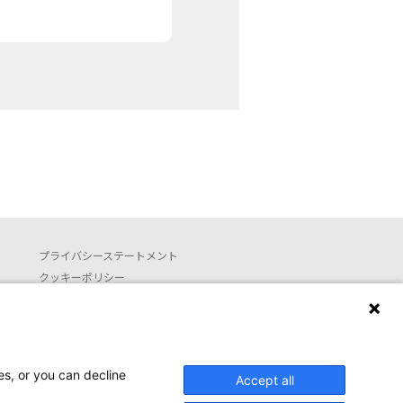
プライバシーステートメント
クッキーポリシー
利用約款
お問い合わせ
Launguage setting
es, or you can decline
Accept all
日本語
English (translated by machine)