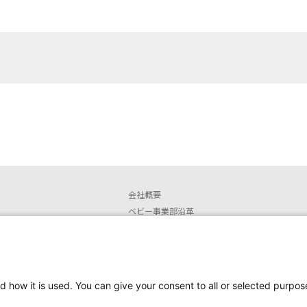
会社概要
ベビー事業部沿革
店舗情報
安全なご使用に関するお知らせ
取扱説明書ダウンロード
販売終了製品
d how it is used. You can give your consent to all or selected purpos
安全にお使いいただくために