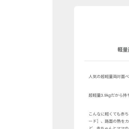
軽量
人気の超軽量両対面ベ
超軽量3.9kgだか
こんなに軽くても赤ち
ード］、路面の熱をカ
ど、赤ちゃんとママの