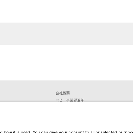
会社概要
ベビー事業部沿革
店舗情報
安全なご使用に関するお知らせ
取扱説明書ダウンロード
販売終了製品
d how it is used. You can give your consent to all or selected purpos