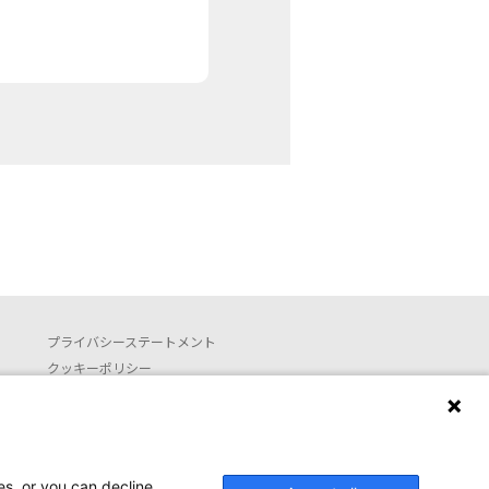
プライバシーステートメント
クッキーポリシー
利用約款
お問い合わせ
Launguage setting
es, or you can decline