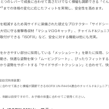
ひとつのレバーで成長に合わせて高さだけでなく横幅も調節できる「ぐ
※3
までの体格の変化に応じたフィットを実現し、安全性を高めます。
を軽減するため両サイドに装備された頑丈なプロテクター「サイドシー
大切に守る衝撃吸収材「マシュマロGキャッチ」、チャイルド&ジュニ
取付ができる「ISOFIX」など、安全に対する機能は他にも充実。
汗をかきやすい部分に採用している「メッシュシート」を新たに採用、
動き、快適な姿勢を保つ「ムービングシート」、ぴったりフィットするク
かり姿勢をサポートする「サイドサポートクッション」と合わせて、快
改良型幼児拘束装置）
に合わせて高さと横幅が調節できるISOFIX UN-R44/04適合のチャイルド&ジュニア
kgまで。年齢は目安ですので、お子様の体重に合わせてご使用ください。