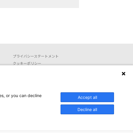
プライバシーステートメント
クッキーポリシー
利用約款
お問い合わせ
Launguage setting
es, or you can decline
Accept all
日本語
English (translated by machine)
Decline all
ed.