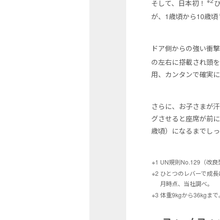
※2
そして、日本初！
が、1歳頃から10歳頃
ドア側からの強い衝撃
の左右に搭載され頭を
用、カンタンで確実に
さらに、お子さまが
グさせると座席が前に
歳頃）になるまでしっ
※1 UN規則No.129（
※2 ひとつのレバーで成長
月時点、当社調べ。
※3 体重9kgから36