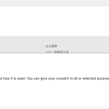
会社概要
ベビー事業部沿革
店舗情報
安全なご使用に関するお知らせ
取扱説明書ダウンロード
販売終了製品
d how it is used. You can give your consent to all or selected purpos
安全にお使いいただくために
Copyright Newell Brands Japan G.K. all rights reserv