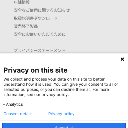
店舗情報
安全なご使用に関するお知らせ
取扱説明書ダウンロード
販売終了製品
安全にお使いいただくために
プライバシーステートメント
クッキーポリシー
利用約款
Privacy on this site
お問い合わせ
We collect and process your data on this site to better
understand how it is used. You can give your consent to all or
selected purposes, or you can decline them all. For more
information, see our privacy policy.
Launguage setting
Analytics
日本語
English (translated by machine)
Consent details
Privacy policy
Copyright Newell Brands Japan G.K. all rights reserved.
Accept all