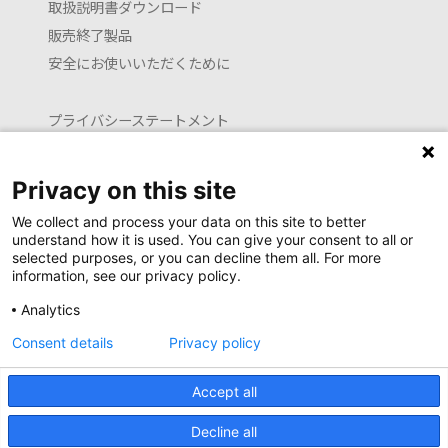
取扱説明書ダウンロード
販売終了製品
安全にお使いいただくために
プライバシーステートメント
クッキーポリシー
利用約款
Privacy on this site
お問い合わせ
We collect and process your data on this site to better
understand how it is used. You can give your consent to all or
selected purposes, or you can decline them all. For more
information, see our privacy policy.
Launguage setting
Analytics
日本語
English (translated by machine)
Consent details
Privacy policy
Copyright Newell Brands Japan G.K. all rights reserved.
Accept all
Decline all