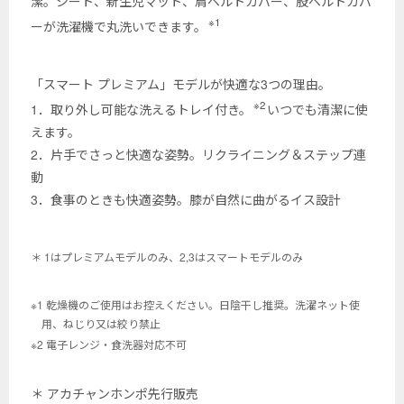
潔。シート、新生児マット、肩ベルトカバー、股ベルトカバ
※1
ーが洗濯機で丸洗いできます。
「スマート プレミアム」モデルが快適な3つの理由。
※2
1．取り外し可能な洗えるトレイ付き。
いつでも清潔に使
えます。
2．片手でさっと快適な姿勢。リクライニング＆ステップ連
動
3．食事のときも快適姿勢。膝が自然に曲がるイス設計
＊ 1はプレミアムモデルのみ、2,3はスマートモデルのみ
※1 乾燥機のご使用はお控えください。日陰干し推奨。洗濯ネット使
用、ねじり又は絞り禁止
※2 電子レンジ・食洗器対応不可
＊ アカチャンホンポ先行販売