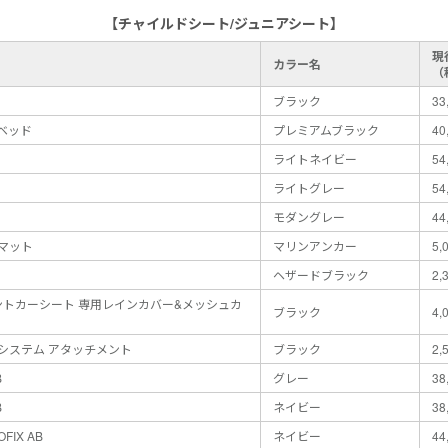
【チャイルドシート/ジュニアシート】
現
カラー名
（
ブラック
33
ベッド
プレミアムブラック
40
ライトネイビー
54
ライトグレー
54
モダングレー
44
マット
マリンアンカー
5,
ヘザードブラック
2,
ァントカーシート 専用レインカバー&メッシュカ
ブラック
4,
システム アタッチメント
ブラック
2,
B
グレー
38
B
ネイビー
38
FIX AB
ネイビー
44