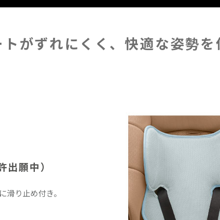
ートがずれにくく、
快適な姿勢を
許出願中）
面に滑り止め付き。