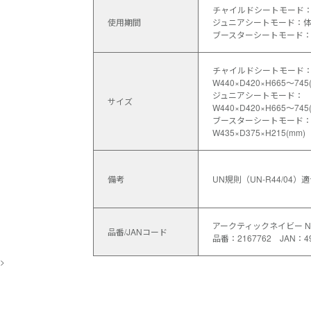
チャイルドシートモード：体
使用期間
ジュニアシートモード：体重
ブースターシートモード：体
チャイルドシートモード
W440×D420×H665～745
ジュニアシートモード：
サイズ
W440×D420×H665～745
ブースターシートモード
W435×D375×H215(mm)
備考
UN規則（UN-R44/04）
アークティックネイビー N
品番/JANコード
品番：2167762 JAN：49
>