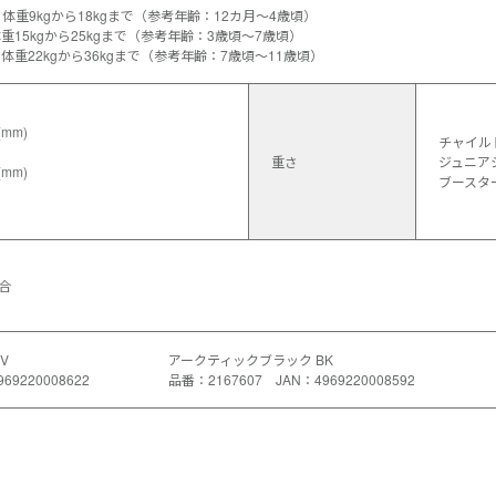
重9kgから18kgまで（参考年齢：12カ月～4歳頃）
15kgから25kgまで（参考年齢：3歳頃～7歳頃）
重22kgから36kgまで（参考年齢：7歳頃～11歳頃）
：
(mm)
チャイルド
重さ
ジュニアシ
(mm)
ブースター
：
適合
V
アークティックブラック BK
69220008622
品番：2167607 JAN：4969220008592