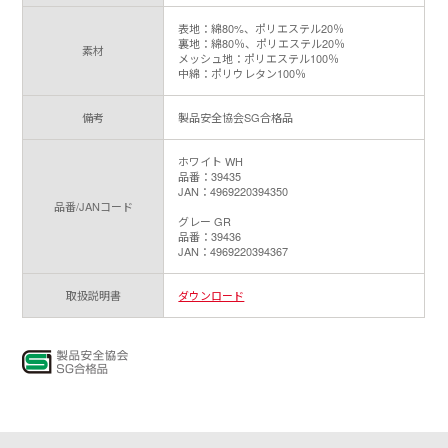
表地：綿80%、ポリエステル20％
裏地：綿80％、ポリエステル20％
素材
メッシュ地：ポリエステル100％
中綿：ポリウレタン100％
備考
製品安全協会SG合格品
ホワイト WH
品番：39435
JAN：4969220394350
品番/JANコード
グレー GR
品番：39436
JAN：4969220394367
取扱説明書
ダウンロード