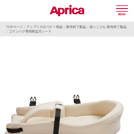
MENU
TOPページ
>
アップリカのベビー用品
>
販売終了製品
>
抱っこひも 販売終了製品
>
コランハグ専用新生児シート