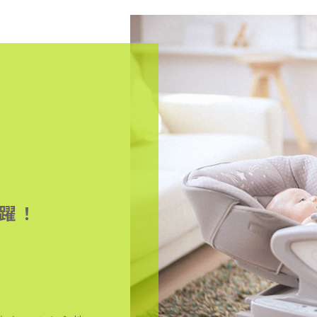
躍！
。
。