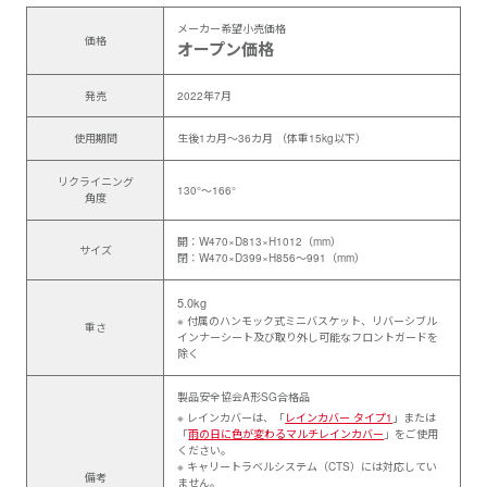
メーカー希望小売価格
価格
オープン価格
発売
2022年7月
使用期間
生後1カ月～36カ月 （体重15kg以下）
リクライニング
130°～166°
角度
開：W470×D813×H1012（mm）
サイズ
閉：W470×D399×H856～991（mm）
5.0kg
※ 付属のハンモック式ミニバスケット、リバーシブル
重さ
インナーシート及び取り外し可能なフロントガードを
除く
製品安全協会A形SG合格品
※ レインカバーは、「
レインカバー タイプ1
」または
「
雨の日に色が変わるマルチレインカバー
」をご使用
ください。
※ キャリートラベルシステム（CTS）には対応してい
備考
ません。