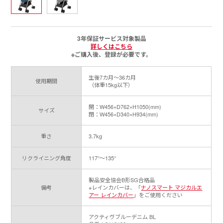
3年保証サービス対象製品
詳しくはこちら
※ご購入後、登録が必要です。
生後7カ月～36カ月
使用期間
（体重15kg以下）
開：W456×D762×H1050(mm)
サイズ
閉：W456×D340×H934(mm)
重さ
3.7kg
リクライニング角度
117°～135°
製品安全協会B形SG合格品
備考
※レインカバーは、「
ナノスマート マジカルエ
アー レインカバー
」をご使用ください
アクティヴブルーデニム BL