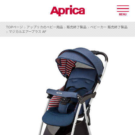
MENU
TOPページ
>
アップリカのベビー用品
>
販売終了製品
>
ベビーカー 販売終了製品
>
マジカルエアープラス AF