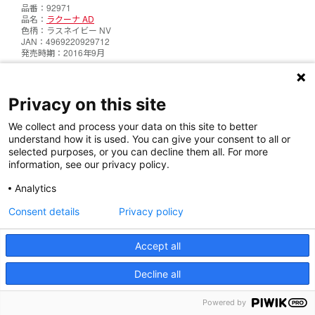
92971
ラクーナ AD
ラスネイビー NV
4969220929712
2016年9月
92972
Privacy on this site
ラクーナ AD
ヒューゴブラック BK
4969220929729
We collect and process your data on this site to better
2016年9月
understand how it is used. You can give your consent to all or
selected purposes, or you can decline them all. For more
information, see our privacy policy.
92973
ラクーナ AD
Analytics
エマブラウン BR
4969220929736
Consent details
Privacy policy
2016年9月
Accept all
92984
ラクーナ コンフォート
Decline all
パステルブルー BL
4969220929842
2017年4月
Powered by