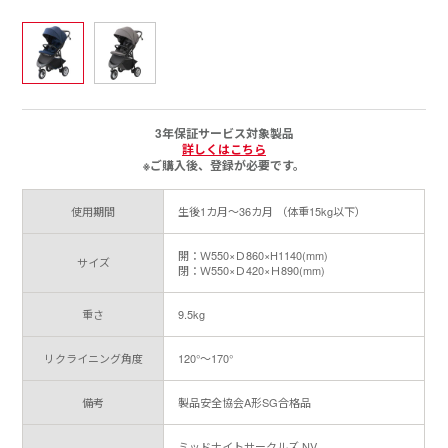
3年保証サービス対象製品
詳しくはこちら
※ご購入後、登録が必要です。
使用期間
生後1カ月～36カ月 （体重15kg以下）
開：Ｗ550×Ｄ860×H1140(mm)
サイズ
閉：Ｗ550×Ｄ420×Ｈ890(mm)
重さ
9.5kg
リクライニング角度
120°～170°
備考
製品安全協会A形SG合格品
ミッドナイトサークルズ NV