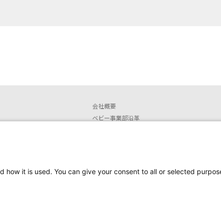
会社概要
ベビー事業部沿革
店舗情報
安全なご使用に関するお知らせ
取扱説明書ダウンロード
販売終了製品
d how it is used. You can give your consent to all or selected purpos
安全にお使いいただくために
Copyright Newell Brands Japan G.K. all rights reserv