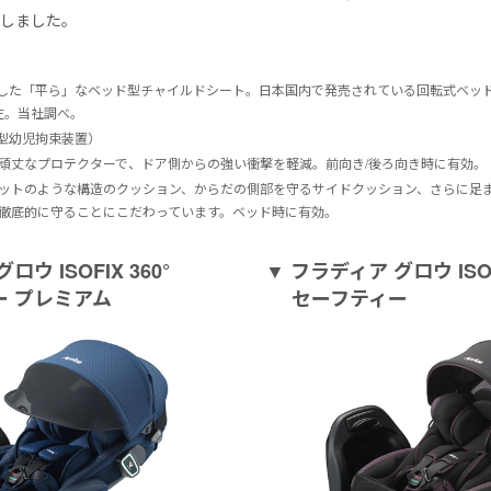
現しました。
9に適合した「平ら」なベッド型チャイルドシート。日本国内で発売されている回転式ベ
現在。当社調べ。
改良型幼児拘束装置）
た頑丈なプロテクターで、ドア側からの強い衝撃を軽減。前向き/後ろ向き時に有効。
ルメットのような構造のクッション、からだの側部を守るサイドクッション、さらに足
徹底的に守ることにこだわっています。ベッド時に有効。
ウ ISOFIX 360°
▼ フラディア グロウ ISOFI
ー プレミアム
セーフティー