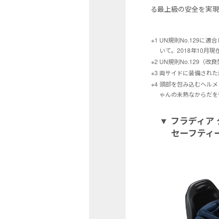
る最上級の安全を実
※1 UN規則No.12
いて。2018年10月
※2 UN規則No.129（
※3 両サイドに装備され
※4 頭部を包み込むヘ
ゃんの未熟なからだを
▼ フラディア グロ
セーフティ