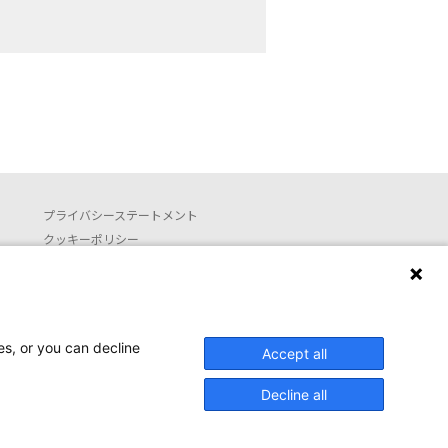
プライバシーステートメント
クッキーポリシー
利用約款
お問い合わせ
Launguage setting
es, or you can decline
Accept all
日本語
English (translated by machine)
Decline all
ed.