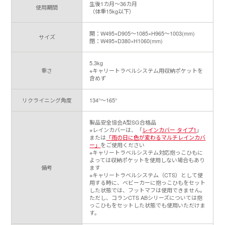
生後1カ月～36カ月
使用期間
（体重15kg以下）
開：W495×D905～1085×H965～1003(mm)
サイズ
閉：W495×D380×H1060(mm)
5.3kg
重さ
※キャリートラベルシステム用収納ポケットを
含めず
リクライニング角度
134°～165°
製品安全協会A型SG合格品
※レインカバーは、「
レインカバー タイプ1
」
または
「雨の日に色が変わるマルチレインカバ
ー」
をご使用ください
※キャリートラベルシステム対応抱っこひもに
よっては収納ポケットを使用しない場合もあり
備考
ます
※キャリートラベルシステム（CTS）として使
用する時に、ベビーカーに抱っこひもをセット
した状態では、フットマフは使用できません。
ただし、コランCTS ABシリーズについては抱
っこひもをセットした状態でも使用いただけま
す。