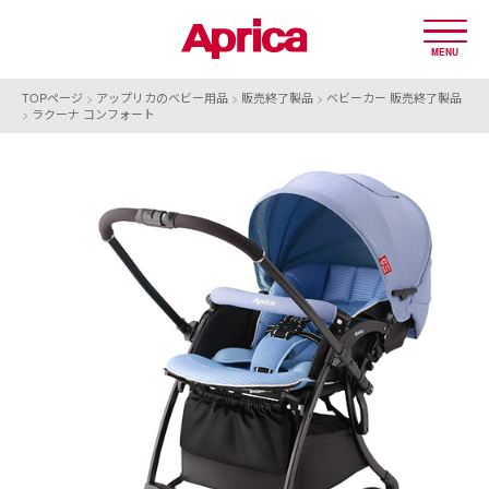
MENU
TOPページ
>
アップリカのベビー用品
>
販売終了製品
>
ベビーカー 販売終了製品
>
ラクーナ コンフォート