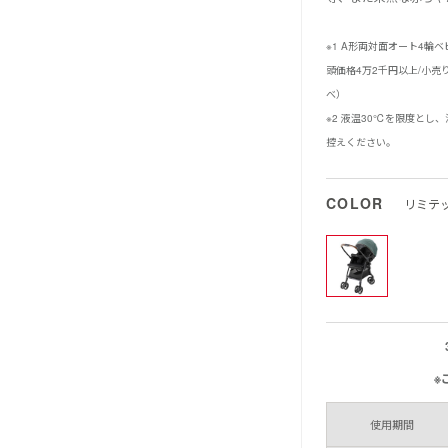
※1 A形両対面オート4輪ベビ
頭価格4万2千円以上/小売
べ）
※2 液温30℃を限度と
控えください。
COLOR
リミテッ
※
使用期間