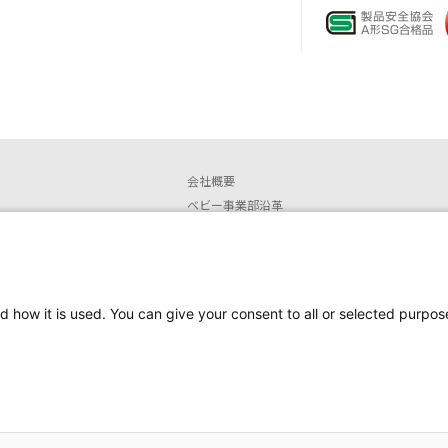
会社概要
ベビー事業部沿革
店舗情報
安全なご使用に関するお知らせ
取扱説明書ダウンロード
販売終了製品
d how it is used. You can give your consent to all or selected purpos
安全にお使いいただくために
Copyright Newell Brands Japan G.K. all rights reserv