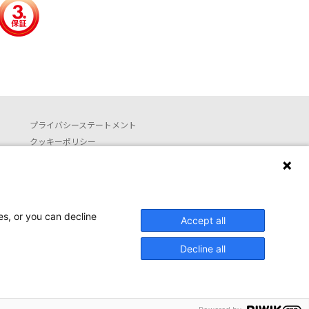
プライバシーステートメント
クッキーポリシー
利用約款
お問い合わせ
Launguage setting
es, or you can decline
Accept all
日本語
English (translated by machine)
Decline all
ed.