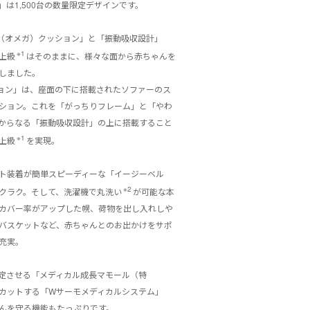
は1,500台の数量限定デザインです。
（オメガ）クッション」と「振動吸収設計」
※1
上級
はそのままに、様々な面から赤ちゃんを
しました。
ョン」は、座面の下に搭載されたソファーのス
ション。これを「がっちりフレーム」と「やわ
からなる「振動吸収設計」の上に搭載すること
※1
上級
を実現。
ト装着が簡単スピーディーな「イージーベル
※2
クラク。そして、洗濯機で丸洗い
が可能な本
カバー率がアップした幌、荷物を出し入れしや
バスケットなど、赤ちゃんとのお出かけをサポ
充実。
定させる「メディカル成長マモール（特
カットする「Wサーモメディカルシステム」
んを守る機能もたっぷりです。