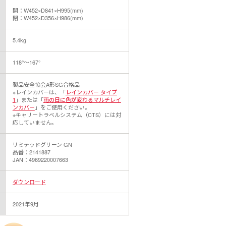
開：W452×D841×H995(mm)
閉：W452×D356×H986(mm)
5.4kg
118°～167°
製品安全協会A形SG合格品
※レインカバーは、「
レインカバー タイプ
1
」または「
雨の日に色が変わるマルチレイ
ンカバー
」をご使用ください。
※キャリートラベルシステム（CTS）には対
応していません。
リミテッドグリーン GN
品番：2141887
JAN：4969220007663
ダウンロード
2021年9月