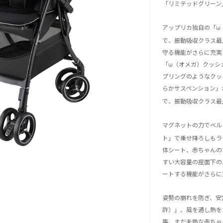
「リミテッドグリーン」
アップリカ独自の「ω
で、振動吸収クラス最
守る機能がさらに充実
「ω（オメガ）クッシ
プリングのようなクッ
らかサスペンション」
で、振動吸収クラス最
マグネットの力でベル
ト」で乗せ降ろしもラ
体シート、赤ちゃんの
すい大容量の座面下の
ートする機能がさらに
姿勢の崩れを防ぎ、安
許）」、風を通し熱を
等、まだ未熟な赤ちゃ