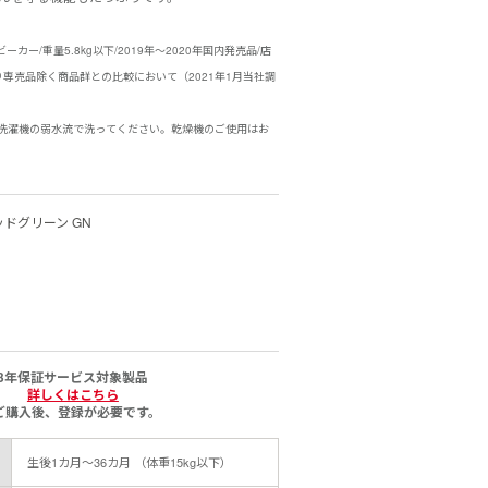
ーカー/重量5.8kg以下/2019年～2020年国内発売品/店
り専売品除く商品群との比較において（2021年1月当社調
し、洗濯機の弱水流で洗ってください。乾燥機のご使用はお
ドグリーン GN
3年保証サービス対象製品
詳しくはこちら
ご購入後、登録が必要です。
生後1カ月～36カ月 （体重15kg以下）