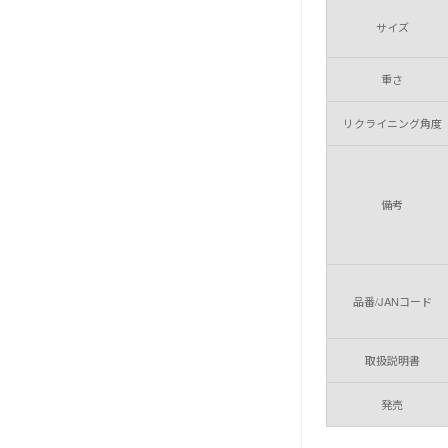
サイズ
重さ
リクライニング角度
備考
品番/JANコード
取扱説明書
発売