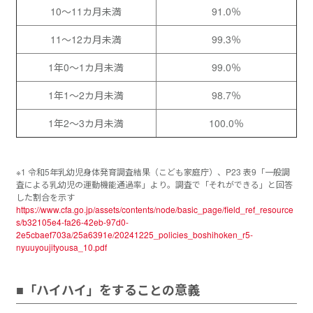
10～11カ月未満
91.0％
11～12カ月未満
99.3％
1年0～1カ月未満
99.0％
1年1～2カ月未満
98.7％
1年2～3カ月未満
100.0％
※1 令和5年乳幼児身体発育調査結果（こども家庭庁）、P23 表9「一般調
査による乳幼児の運動機能通過率」より。調査で「それができる」と回答
した割合を示す
https://www.cfa.go.jp/assets/contents/node/basic_page/field_ref_resource
s/b32105e4-fa26-42eb-97d0-
2e5cbaef703a/25a6391e/20241225_policies_boshihoken_r5-
nyuuyoujityousa_10.pdf
■「ハイハイ」をすることの意義